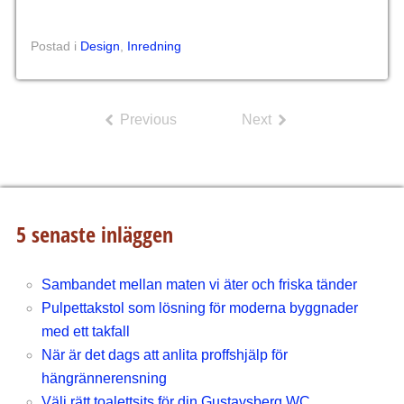
Postad i
Design
,
Inredning
Previous
Next
5 senaste inläggen
Sambandet mellan maten vi äter och friska tänder
Pulpettakstol som lösning för moderna byggnader
med ett takfall
När är det dags att anlita proffshjälp för
hängrännerensning
Välj rätt toalettsits för din Gustavsberg WC