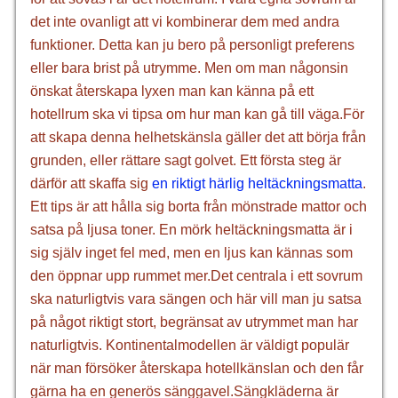
det inte ovanligt att vi kombinerar dem med andra
funktioner. Detta kan ju bero på personligt preferens
eller bara brist på utrymme. Men om man någonsin
önskat återskapa lyxen man kan känna på ett
hotellrum ska vi tipsa om hur man kan gå till väga.För
att skapa denna helhetskänsla gäller det att börja från
grunden, eller rättare sagt golvet. Ett första steg är
därför att skaffa sig
en riktigt härlig heltäckningsmatta
.
Ett tips är att hålla sig borta från mönstrade mattor och
satsa på ljusa toner. En mörk heltäckningsmatta är i
sig själv inget fel med, men en ljus kan kännas som
den öppnar upp rummet mer.Det centrala i ett sovrum
ska naturligtvis vara sängen och här vill man ju satsa
på något riktigt stort, begränsat av utrymmet man har
naturligtvis. Kontinentalmodellen är väldigt populär
när man försöker återskapa hotellkänslan och den får
gärna ha en generös sänggavel.Sängkläderna är