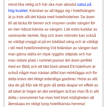
minst lika viktig och här ska man absolut
satsa på
hög kvalitet
. Känslan av att lägga sig i hotellsängen
är ju trots allt det bästa med hotellvistelser. Se även
till att täcka för benen och insynen under sängen för
en mer robust känsla av sängen. Lite extra kuddar av
varierande storlek, färg och även mönster kan också
se väldigt snyggt ut på en bäddad säng och är väldigt
i stil med hotellinredning.Vid fotändan av sängen kan
man gärna ställa en mjuk rygglös sittplats och har
man vidare plats i rummet passar det även perfekt
med en fåtölj och ett litet bord utmed.Ett hotellrum är
också något man nästan alltid kan mörklägga och för
detta krävs det riktigt ordentliga gardiner. Helst av allt
ska de gå från tak till golv då detta skapar en effekt av
att taket är högre än det verkligen är.Kan man få in allt
detta i sovrummet har man helt klart möjligheten att
återskapa en riktigt lyxig hotellkänsla hemma!