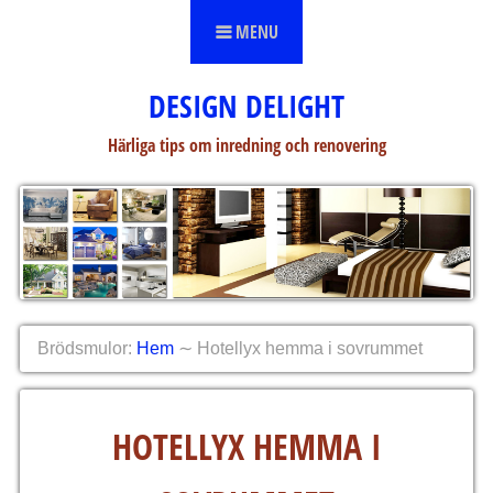
Skip to content
MENU
DESIGN DELIGHT
Härliga tips om inredning och renovering
Brödsmulor:
Hem
∼
Hotellyx hemma i sovrummet
HOTELLYX HEMMA I