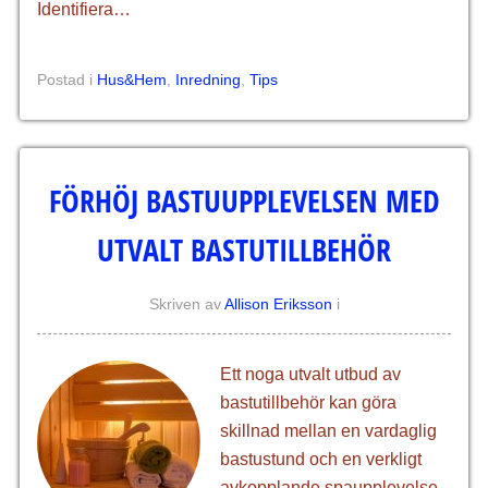
Identifiera…
Postad i
Hus&Hem
,
Inredning
,
Tips
FÖRHÖJ BASTUUPPLEVELSEN MED
UTVALT BASTUTILLBEHÖR
Skriven av
Allison Eriksson
i
Ett noga utvalt utbud av
bastutillbehör kan göra
skillnad mellan en vardaglig
bastustund och en verkligt
avkopplande spa­upplevelse