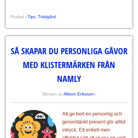
Postad i
Tips
,
Trädgård
SÅ SKAPAR DU PERSONLIGA GÅVOR
MED KLISTERMÄRKEN FRÅN
NAMLY
Skriven av
Allison Eriksson
i
Att ge bort en personlig och
genomtänkt present gör alltid
intryck. Ett enkelt men
effektivt sätt att skapa en unik