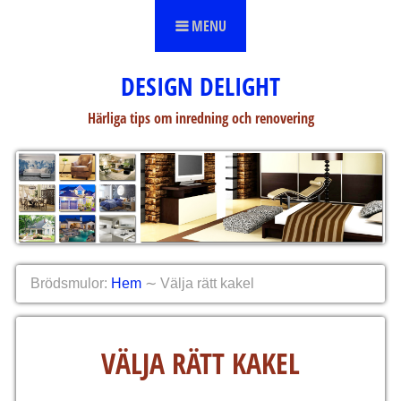
Skip to content
MENU
DESIGN DELIGHT
Härliga tips om inredning och renovering
Brödsmulor:
Hem
∼
Välja rätt kakel
VÄLJA RÄTT KAKEL