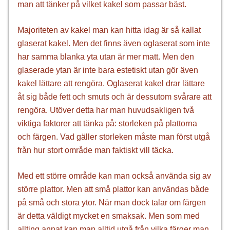
man att tänker på vilket kakel som passar bäst.
Majoriteten av kakel man kan hitta idag är så kallat
glaserat kakel. Men det finns även oglaserat som inte
har samma blanka yta utan är mer matt. Men den
glaserade ytan är inte bara estetiskt utan gör även
kakel lättare att rengöra. Oglaserat kakel drar lättare
åt sig både fett och smuts och är dessutom svårare att
rengöra. Utöver detta har man huvudsakligen två
viktiga faktorer att tänka på: storleken på plattorna
och färgen. Vad gäller storleken måste man först utgå
från hur stort område man faktiskt vill täcka.
Med ett större område kan man också använda sig av
större plattor. Men att små plattor kan användas både
på små och stora ytor. När man dock talar om färgen
är detta väldigt mycket en smaksak. Men som med
allting annat kan man alltid utgå från vilka färger man